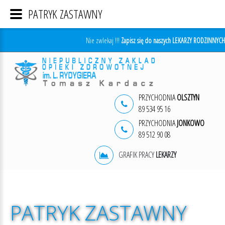
PATRYK ZASTAWNY
Nie zwlekaj !!!
Zapisz się do naszych LEKARZY RODZINNYCH
PRZYCHODNIA
OLSZTYN
89 534 95 16
PRZYCHODNIA
JONKOWO
89 512 90 08
GRAFIK PRACY
LEKARZY
PATRYK
ZASTAWNY