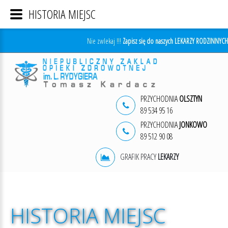
HISTORIA MIEJSC
Nie zwlekaj !!!
Zapisz się do naszych LEKARZY RODZINNYCH
PRZYCHODNIA
OLSZTYN
89 534 95 16
PRZYCHODNIA
JONKOWO
89 512 90 08
GRAFIK PRACY
LEKARZY
HISTORIA
MIEJSC