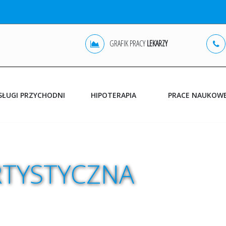
GRAFIK PRACY
LEKARZY
SŁUGI PRZYCHODNI
HIPOTERAPIA
PRACE NAUKOW
POZ
RTYSTYCZNA
OLSZTYN
REHABILITACJA
JONKOWO
DIAGNOSTYKA USG
GINEKOLOGIA
BADANIA DODATKOWE
ZABIEGI