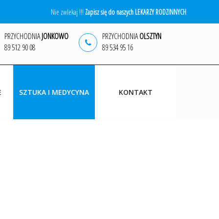
Nie zwlekaj !!!
Zapisz się do naszych LEKARZY RODZINNYCH
PRZYCHODNIA
JONKOWO
PRZYCHODNIA
OLSZTYN
89 512 90 08
89 534 95 16
E
SZTUKA I MEDYCYNA
KONTAKT
WYDARZENIA
MALARSTWO
GRAFIKA
FOTOGRAFIA ARTYSTYCZNA
NAGRODY
KĄCIK LITERACKI