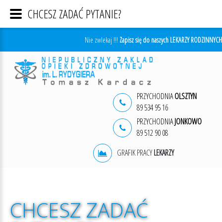
CHCESZ ZADAĆ PYTANIE?
Nie zwlekaj !!!
Zapisz się do naszych LEKARZY RODZINNYCH
PRZYCHODNIA
OLSZTYN
89 534 95 16
PRZYCHODNIA
JONKOWO
89 512 90 08
GRAFIK PRACY
LEKARZY
CHCESZ
ZADAĆ